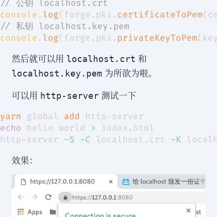
// 公钥 localhost.crt
console
.
log
(
forge
.
pki
.
certificateToPem
(
c
// 私钥 localhost.key.pem
console
.
log
(
forge
.
pki
.
privateKeyToPem
(
ke
然后就可以用
和
localhost.crt
为所欲为啦。
localhost.key.pem
可以用
测试一下
http-server
yarn
 global 
add
echo
 hello world 
>
http-server 
-S
-C
 localhost.crt 
-K
效果：