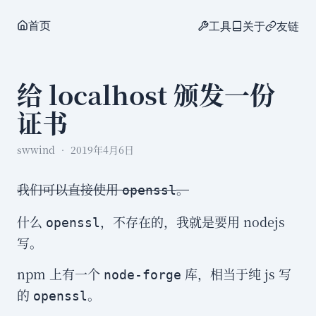
首页
工具
关于
友链
给 localhost 颁发一份
证书
swwind
2019年4月6日
我们可以直接使用
。
openssl
什么
，不存在的，我就是要用 nodejs
openssl
写。
npm 上有一个
库，相当于纯 js 写
node-forge
的
。
openssl