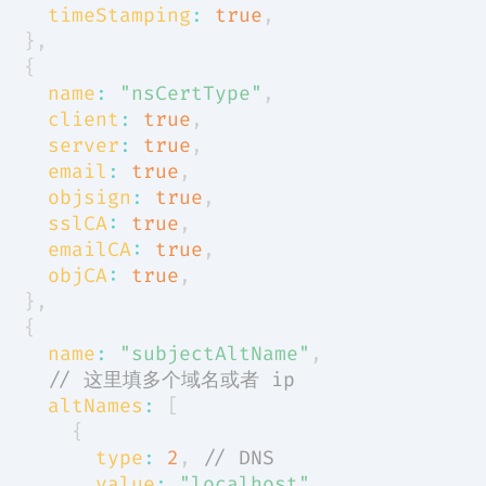
timeStamping
:
true
,
}
,
{
name
:
"nsCertType"
,
client
:
true
,
server
:
true
,
email
:
true
,
objsign
:
true
,
sslCA
:
true
,
emailCA
:
true
,
objCA
:
true
,
}
,
{
name
:
"subjectAltName"
,
// 这里填多个域名或者 ip
altNames
:
[
{
type
:
2
,
// DNS
value
:
"localhost"
,