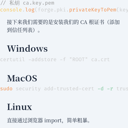
// 私钥 ca.key.pem
console
.
log
(
forge
.
pki
.
privateKeyToPem
(
ke
接下来我们需要的是安装我们的 CA 根证书（添加
到信任列表）。
Windows
MacOS
sudo
 security add-trusted-cert 
-d
-r
 tru
Linux
直接通过浏览器 import，简单粗暴。