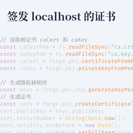
签发 localhost 的证书
// 读取根证书 caCert 和 caKey
const
 caCertPem 
=
 fs
.
readFileSync
(
"ca.cr
const
 caKeyPem 
=
 fs
.
readFileSync
(
"ca.key
const
 caCert 
=
 forge
.
pki
.
certificateFrom
const
 caKey 
=
 forge
.
pki
.
privateKeyFromPe
// 生成随机秘钥对
const
 keys 
=
 forge
.
pki
.
rsa
.
generateKeyPa
// 生成证书
const
 cert 
=
 forge
.
pki
.
createCertificate
cert
.
publicKey
=
 keys
.
publicKey
;
cert
.
serialNumber
=
String
(
Date
.
now
(
)
)
;
cert
.
validity
.
notBefore
=
new
Date
(
)
;
cert
.
validity
.
notBefore
.
setFullYear
(
cert