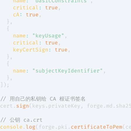
name
:
"basicConstraints"
,
critical
:
true
,
cA
:
true
,
}
,
{
name
:
"keyUsage"
,
critical
:
true
,
keyCertSign
:
true
,
}
,
{
name
:
"subjectKeyIdentifier"
,
}
,
]
)
;
// 用自己的私钥给 CA 根证书签名
cert
.
sign
(
keys
.
privateKey
,
 forge
.
md
.
sha2
// 公钥 ca.crt
console
.
log
(
forge
.
pki
.
certificateToPem
(
c