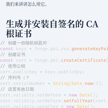
我们来讲讲怎么用它。
生成并安装自签名的 CA
根证书
// 创建一份随机钥匙对
const
 keys 
=
 forge
.
pki
.
rsa
.
generateKeyPa
// 创建证书
const
 cert 
=
 forge
.
pki
.
createCertificate
// 使用公钥
cert
.
publicKey
=
 keys
.
publicKey
;
// 序列号（？
cert
.
serialNumber
=
String
(
Date
.
now
(
)
)
;
// 设置有效日期
cert
.
validity
.
notBefore
=
new
Date
(
)
;
cert
.
validity
.
notBefore
.
setFullYear
(
cert
cert
.
validity
.
notAfter
=
new
Date
(
)
;