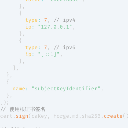
}
,
{
type
:
7
,
// ipv4
ip
:
"127.0.0.1"
,
}
,
{
type
:
7
,
// ipv6
ip
:
"[::1]"
,
}
,
]
,
}
,
{
name
:
"subjectKeyIdentifier"
,
}
,
]
)
;
// 使用根证书签名
cert
.
sign
(
caKey
,
 forge
.
md
.
sha256
.
create
(