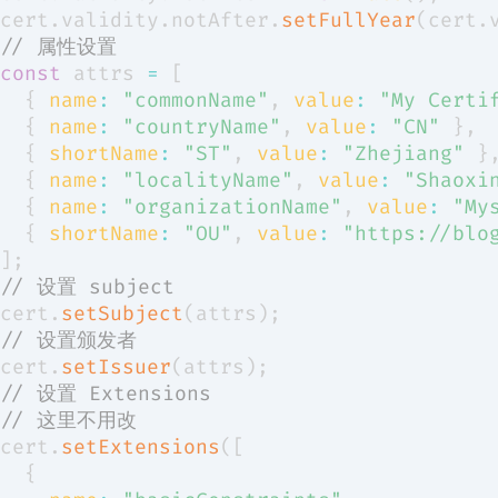
cert
.
validity
.
notAfter
.
setFullYear
(
cert
.
// 属性设置
const
 attrs 
=
[
{
name
:
"commonName"
,
value
:
"My Certi
{
name
:
"countryName"
,
value
:
"CN"
}
,
{
shortName
:
"ST"
,
value
:
"Zhejiang"
}
{
name
:
"localityName"
,
value
:
"Shaoxi
{
name
:
"organizationName"
,
value
:
"My
{
shortName
:
"OU"
,
value
:
"https://blo
]
;
// 设置 subject
cert
.
setSubject
(
attrs
)
;
// 设置颁发者
cert
.
setIssuer
(
attrs
)
;
// 设置 Extensions
// 这里不用改
cert
.
setExtensions
(
[
{