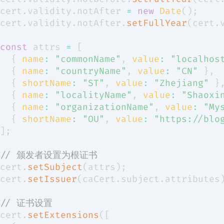
cert
.
validity
.
notAfter
=
new
Date
(
)
;
cert
.
validity
.
notAfter
.
setFullYear
(
cert
.
const
 attrs 
=
[
{
name
:
"commonName"
,
value
:
"localhos
{
name
:
"countryName"
,
value
:
"CN"
}
,
{
shortName
:
"ST"
,
value
:
"Zhejiang"
}
{
name
:
"localityName"
,
value
:
"Shaoxi
{
name
:
"organizationName"
,
value
:
"My
{
shortName
:
"OU"
,
value
:
"https://blo
]
;
// 颁发者设置为根证书
cert
.
setSubject
(
attrs
)
;
cert
.
setIssuer
(
caCert
.
subject
.
attributes
// 证书设置
cert
.
setExtensions
(
[