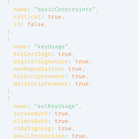
{
name
:
"basicConstraints"
,
critical
:
true
,
cA
:
false
,
}
,
{
name
:
"keyUsage"
,
keyCertSign
:
true
,
digitalSignature
:
true
,
nonRepudiation
:
true
,
keyEncipherment
:
true
,
dataEncipherment
:
true
,
}
,
{
name
:
"extKeyUsage"
,
serverAuth
:
true
,
clientAuth
:
true
,
codeSigning
:
true
,
emailProtection
:
true
,