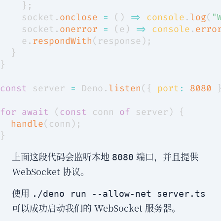
}
;
    socket
.
onclose
=
(
)
=>
console
.
log
(
"
    socket
.
onerror
=
(
e
)
=>
console
.
erro
    e
.
respondWith
(
response
)
;
}
}
const
 server 
=
Deno
.
listen
(
{
port
:
8080
for
await
(
const
 conn 
of
 server
)
{
handle
(
conn
)
;
}
上面这段代码会监听本地
端口，并且提供
8080
WebSocket 协议。
使用
./deno run --allow-net server.ts
可以成功启动我们的 WebSocket 服务器。