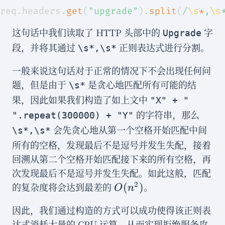
req
.
headers
.
get
(
"upgrade"
)
.
split
(
/
\s
*
,
\s
这句话中我们读取了 HTTP 头部中的
字
Upgrade
段，并将其通过
正则表达式进行分割。
\s*,\s*
一般来说这句话对于正常的情况下不会出现任何问
题，但是由于
是贪心地匹配所有可能的结
\s*
果，因此如果我们构造了如上文中
"X" + "
的字符串，那么
".repeat(300000) + "Y"
会先贪心地从第一个空格开始匹配中间
\s*,\s*
所有的空格，发现最后不是逗号并发生失配，接着
回溯从第二个空格开始匹配接下来的所有空格，再
次发现最后不是逗号并发生失配。如此这般，匹配
O(n^2)
2
的复杂度将会达到最差的
。
(
)
O
n
因此，我们通过构造的方式可以成功使得该正则表
达式消耗大量的 CPU 运算，从而实现拒绝服务攻