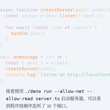
async
function
createServer
(
port
:
 number
const
 server 
=
Deno
.
listen
(
{
 port 
}
)
;
for
await
(
const
 conn 
of
 server
)
{
handle
(
conn
)
;
}
}
self
.
onmessage
=
(
e
)
=>
{
const
{
 port 
}
=
 e
.
data
;
createServer
(
port
)
;
console
.
log
(
`
listen on http://localhos
}
;
接着使用
./deno run --allow-net --
启动服务器，可以看
allow-read server.ts
到程序按顺序监听了 16 个端口。