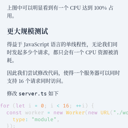
上图中可以明显看到有一个 CPU 达到 100% 占
用。
更大规模测试
得益于 JavaScript 语言的单线程性，无论我们同
时发起多少个请求，都只会有一个 CPU 资源被消
耗。
因此我们尝试修改代码，使得一个服务器可以同时
支持 16 个请求同时访问。
修改
如下
server.ts
for
(
let
 i 
=
0
;
 i 
<
16
;
++
i
)
{
const
 worker 
=
new
Worker
(
new
URL
(
"./w
type
:
"module"
,
}
)
;