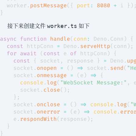
  worker
.
postMessage
(
{
port
:
8080
+
 i 
}
)
}
接下来创建文件
如下
worker.ts
async
function
handle
(
conn
:
Deno
.
Conn
)
{
const
 httpConn 
=
Deno
.
serveHttp
(
conn
)
;
for
await
(
const
 e 
of
 httpConn
)
{
const
{
 socket
,
 response 
}
=
Deno
.
up
    socket
.
onopen
=
(
)
=>
 socket
.
send
(
"H
    socket
.
onmessage
=
(
e
)
=>
{
console
.
log
(
"WebSocket Message:"
,
 
      socket
.
close
(
)
;
}
;
    socket
.
onclose
=
(
)
=>
console
.
log
(
"
    socket
.
onerror
=
(
e
)
=>
console
.
erro
    e
.
respondWith
(
response
)
;
}
}