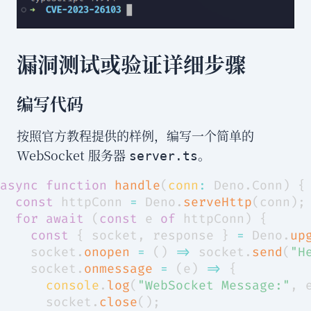
漏洞测试或验证详细步骤
编写代码
按照官方教程提供的样例，编写一个简单的
WebSocket 服务器
。
server.ts
async
function
handle
(
conn
:
Deno
.
Conn
)
{
const
 httpConn 
=
Deno
.
serveHttp
(
conn
)
;
for
await
(
const
 e 
of
 httpConn
)
{
const
{
 socket
,
 response 
}
=
Deno
.
up
    socket
.
onopen
=
(
)
=>
 socket
.
send
(
"H
    socket
.
onmessage
=
(
e
)
=>
{
console
.
log
(
"WebSocket Message:"
,
 
      socket
.
close
(
)
;